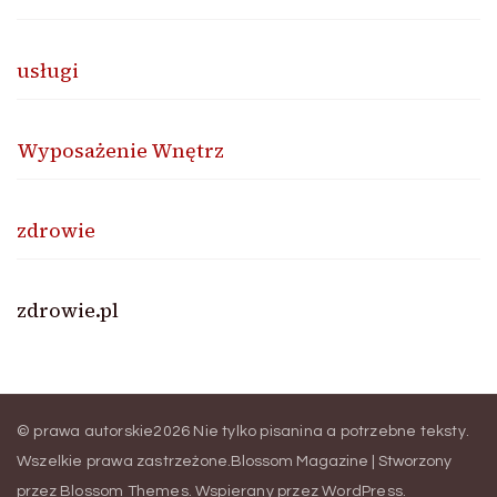
usługi
Wyposażenie Wnętrz
zdrowie
zdrowie.pl
© prawa autorskie2026
Nie tylko pisanina a potrzebne teksty
.
Wszelkie prawa zastrzeżone.
Blossom Magazine | Stworzony
przez
Blossom Themes
.
Wspierany przez
WordPress
.