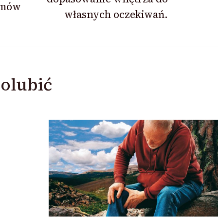
omów
własnych oczekiwań.
olubić