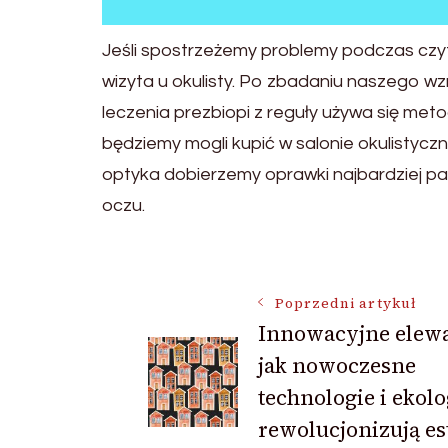
Jeśli spostrzeżemy problemy podczas czyta
wizyta u okulisty. Po zbadaniu naszego wz
leczenia prezbiopi z reguły używa się me
będziemy mogli kupić w salonie okulistyc
optyka dobierzemy oprawki najbardziej pa
oczu.
Nawigacja
Poprzedni artykuł
Innowacyjne elewa
wpisu
jak nowoczesne
technologie i ekolo
rewolucjonizują es