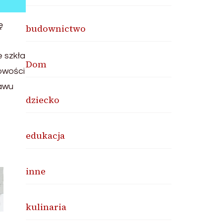
ę
budownictwo
 szkła
Dom
owości
tawu
dziecko
edukacja
inne
kulinaria