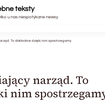
zebne teksty
Tylko u nas niespotykane newsy.
arząd. To dokładnie dzięki nim spostrzegamy.
iający narząd. To
ki nim spostrzegamy