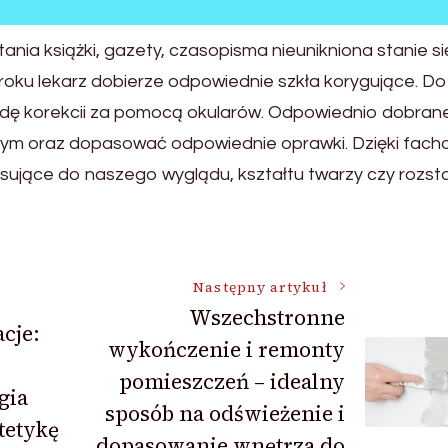
nia książki, gazety, czasopisma nieunikniona stanie si
roku lekarz dobierze odpowiednie szkła korygujące. Do
todę korekcii za pomocą okularów. Odpowiednio dobrane
znym oraz dopasować odpowiednie oprawki. Dzięki fach
sujące do naszego wyglądu, kształtu twarzy czy rozs
Następny artykuł
Wszechstronne
cje:
wykończenie i remonty
pomieszczeń – idealny
gia
sposób na odświeżenie i
tetykę
dopasowanie wnętrza do